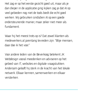
Het zag er op het eerste gezicht goed uit, maar als je
dan dieper in de applicatie ging kijken zag je dat AI op
veel gebieden nog niet de tools biedt die echt goed
werken. Wij gebruiken sindsdien AI op een goede
ondersteunende manier, maar zeker niet meer als
fundament.
Waar hij het meest trots op is? Dat zowel klanten als
medewerkers al jarenlang tevreden zijn. “Blije mensen,
daar doe ik het voor.”
Voor andere leden van de Beverkoog betekent JK
Webdesign vooral meedenken en adviseren op het
gebied van IT, websites en digitale vraagstukken.
Andersom gelooft hij sterk in de kracht van het lokale
netwerk. Elkaar kennen, samenwerken en elkaar
versterken.