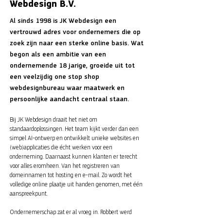
Webdesign B.V.
Al sinds 1998 is JK Webdesign een
vertrouwd adres voor ondernemers die op
zoek zijn naar een sterke online basis. Wat
begon als een ambitie van een
ondernemende 18 jarige, groeide uit tot
een veelzijdig one stop shop
webdesignbureau waar maatwerk en
persoonlijke aandacht centraal staan.
Bij JK Webdesign draait het niet om
standaardoplossingen. Het team kijkt verder dan een
simpel AI-ontwerp en ontwikkelt unieke websites en
(web)applicaties die écht werken voor een
onderneming. Daarnaast kunnen klanten er terecht
voor alles eromheen. Van het registreren van
domeinnamen tot hosting en e-mail. Zo wordt het
volledige online plaatje uit handen genomen, met één
aanspreekpunt.
Ondernemerschap zat er al vroeg in. Robbert werd