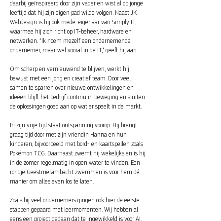
daarbij geïnspireerd door zijn vader en wist al op jonge
leeftijd dat hij zijn eigen pad wilde volgen. Naast JK
Webdesign is hij ook mede-eigenaar van Simply IT,
waarmee hij zich richt op IT-beheer, hardware en
netwerken. “Ik noem mezelf een ondernemende
ondernemer, maar wel vooral in de IT,” geeft hij aan.
Om scherp en vernieuwend te blijven, werkt hij
bewust met een jong en creatief team. Door veel
samen te sparren over nieuwe ontwikkelingen en
ideeën blijft het bedrijf continu in beweging en sluiten
de oplossingen goed aan op wat er speelt in de markt.
In zijn vrije tijd staat ontspanning voorop. Hij brengt
graag tijd door met zijn vriendin Hanna en hun
kinderen, bijvoorbeeld met bord- en kaartspellen zoals
Pokémon TCG. Daarnaast zwemt hij wekelijks en is hij
in de zomer regelmatig in open water te vinden. Een
rondje Geestmerambacht zwemmen is voor hem dé
manier om alles even los te laten.
Zoals bij veel ondernemers gingen ook hier de eerste
stappen gepaard met leermomenten. Wij hebben al
eens een project gedaan dat te ingewikkeld is voor AI.