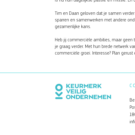
is nu hun dagelijkse passie én missie. En 
Tim en Daan geloven dat je samen verder 
sparren en samenwerken met andere ondern
gezamenlijke kans.
Heb jij commerciële ambities, maar geen t
je graag verder. Met hun brede netwerk va
commerciële groei. Interesse? Plan gerust 
C
Be
Po
18
in