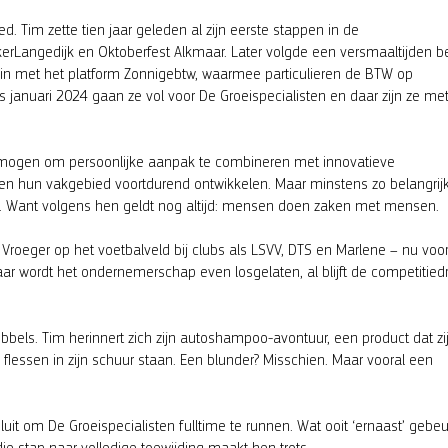
d. Tim zette tien jaar geleden al zijn eerste stappen in de
rLangedijk en Oktoberfest Alkmaar. Later volgde een versmaaltijden bed
n met het platform Zonnigebtw, waarmee particulieren de BTW op
januari 2024 gaan ze vol voor De Groeispecialisten en daar zijn ze me
rmogen om persoonlijke aanpak te combineren met innovatieve
lf en hun vakgebied voortdurend ontwikkelen. Maar minstens zo belangrijk
s. Want volgens hen geldt nog altijd: mensen doen zaken met mensen.
il. Vroeger op het voetbalveld bij clubs als LSVV, DTS en Marlene – nu voo
ar wordt het ondernemerschap even losgelaten, al blijft de competitied
bels. Tim herinnert zich zijn autoshampoo-avontuur, een product dat zijn
flessen in zijn schuur staan. Een blunder? Misschien. Maar vooral een
sluit om De Groeispecialisten fulltime te runnen. Wat ooit ‘ernaast’ gebeu