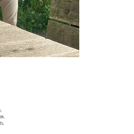
,
ak,
ds,