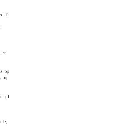
rijf.
t
: ze
ral op
rang
 tijd
rde,