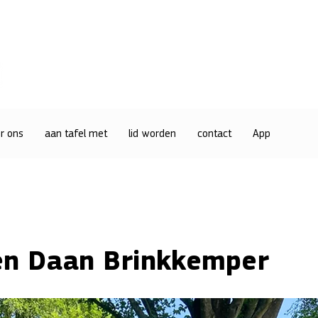
r ons
aan tafel met
lid worden
contact
App
en Daan Brinkkemper