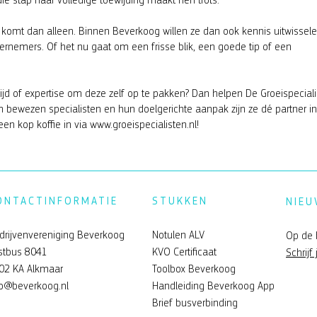
die stap naar volledige toewijding maakt hen trots.
komt dan alleen. Binnen Beverkoog willen ze dan ook kennis uitwissele
emers. Of het nu gaat om een frisse blik, een goede tip of een
ijd of expertise om deze zelf op te pakken? Dan helpen De Groeispecial
n bewezen specialisten en hun doelgerichte aanpak zijn ze dé partner in
een kop koffie in via
www.groeispecialisten.nl
!
ONTACTINFORMATIE
STUKKEN
NIEU
drijvenvereniging Beverkoog
Notulen ALV
Op de 
stbus 8041
KVO Certificaat
Schrijf 
02 KA Alkmaar
Toolbox Beverkoog
fo@beverkoog.nl
Handleiding Beverkoog App
Brief busverbinding