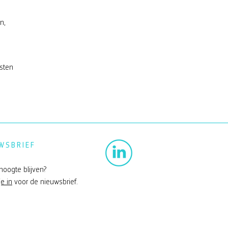
n,
isten
WSBRIEF
hoogte blijven?
je in
voor de nieuwsbrief.