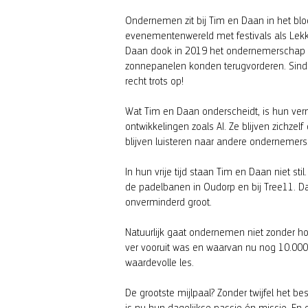
Ondernemen zit bij Tim en Daan in het bloe
evenementenwereld met festivals als Lekke
Daan dook in 2019 het ondernemerschap i
zonnepanelen konden terugvorderen. Sinds 
recht trots op!
Wat Tim en Daan onderscheidt, is hun ve
ontwikkelingen zoals AI. Ze blijven zichze
blijven luisteren naar andere ondernemer
In hun vrije tijd staan Tim en Daan niet st
de padelbanen in Oudorp en bij Tree11. Da
onverminderd groot.
Natuurlijk gaat ondernemen niet zonder hob
ver vooruit was en waarvan nu nog 10.000 
waardevolle les.
De grootste mijlpaal? Zonder twijfel het be