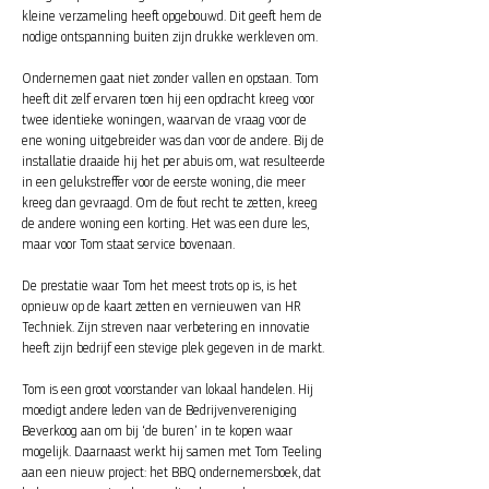
kleine verzameling heeft opgebouwd. Dit geeft hem de
nodige ontspanning buiten zijn drukke werkleven om.
Ondernemen gaat niet zonder vallen en opstaan. Tom
heeft dit zelf ervaren toen hij een opdracht kreeg voor
twee identieke woningen, waarvan de vraag voor de
ene woning uitgebreider was dan voor de andere. Bij de
installatie draaide hij het per abuis om, wat resulteerde
in een gelukstreffer voor de eerste woning, die meer
kreeg dan gevraagd. Om de fout recht te zetten, kreeg
de andere woning een korting. Het was een dure les,
maar voor Tom staat service bovenaan.
De prestatie waar Tom het meest trots op is, is het
opnieuw op de kaart zetten en vernieuwen van HR
Techniek. Zijn streven naar verbetering en innovatie
heeft zijn bedrijf een stevige plek gegeven in de markt.
Tom is een groot voorstander van lokaal handelen. Hij
moedigt andere leden van de Bedrijvenvereniging
Beverkoog aan om bij ‘de buren’ in te kopen waar
mogelijk. Daarnaast werkt hij samen met Tom Teeling
aan een nieuw project: het BBQ ondernemersboek, dat