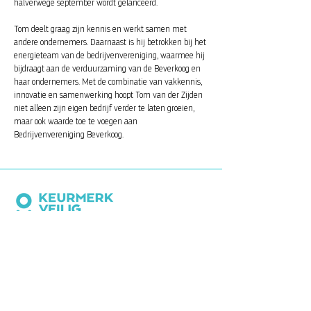
halverwege september wordt gelanceerd.
Tom deelt graag zijn kennis en werkt samen met
andere ondernemers. Daarnaast is hij betrokken bij het
energieteam van de bedrijvenvereniging, waarmee hij
bijdraagt aan de verduurzaming van de Beverkoog en
haar ondernemers. Met de combinatie van vakkennis,
innovatie en samenwerking hoopt Tom van der Zijden
niet alleen zijn eigen bedrijf verder te laten groeien,
maar ook waarde toe te voegen aan
Bedrijvenvereniging Beverkoog.
CONTACTINFORMATIE
Bedrijvenvereniging Beverkoog
Postbus 8041