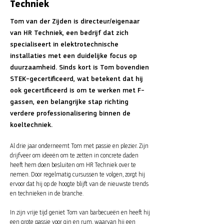
Techniek
Tom van der Zijden is directeur/eigenaar
van HR Techniek, een bedrijf dat zich
specialiseert in elektrotechnische
installaties met een duidelijke focus op
duurzaamheid. Sinds kort is Tom bovendien
STEK-gecertificeerd, wat betekent dat hij
ook gecertificeerd is om te werken met F-
gassen, een belangrijke stap richting
verdere professionalisering binnen de
koeltechniek.
Al drie jaar onderneemt Tom met passie en plezier. Zijn
drijfveer om ideeën om te zetten in concrete daden
heeft hem doen besluiten om HR Techniek over te
nemen. Door regelmatig cursussen te volgen, zorgt hij
ervoor dat hij op de hoogte blijft van de nieuwste trends
en technieken in de branche.
In zijn vrije tijd geniet Tom van barbecueën en heeft hij
een grote passie voor gin en rum, waarvan hij een