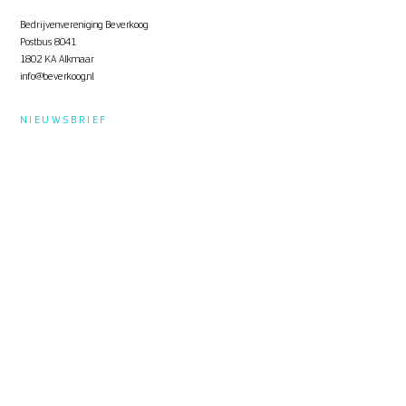
Bedrijvenvereniging Beverkoog
Postbus 8041
1802 KA Alkmaar
info@beverkoog.nl
NIEUWSBRIEF
Op de hoogte blijven?
Schrijf je in
voor de nieuwsbrief.
STUKKEN
Notulen ALV
KVO Certificaat
Toolbox Beverkoog
Handleiding Beverkoog App
Brief busverbinding