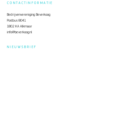
CONTACTINFORMATIE
Bedrijvenvereniging Beverkoog
Postbus 8041
1802 KA Alkmaar
info@beverkoog.nl
NIEUWSBRIEF
Op de hoogte blijven?
Schrijf je in
voor de nieuwsbrief.
STUKKEN
Notulen ALV
KVO Certificaat
Toolbox Beverkoog
Handleiding Beverkoog App
Brief busverbinding