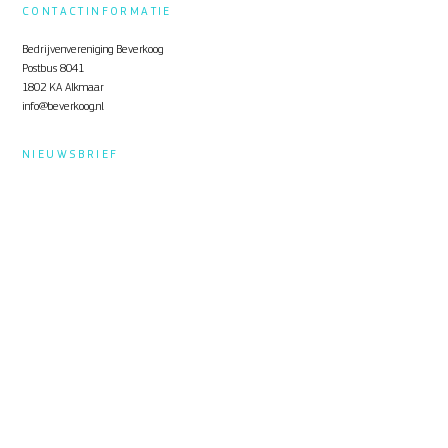
CONTACTINFORMATIE
Bedrijvenvereniging Beverkoog
Postbus 8041
1802 KA Alkmaar
info@beverkoog.nl
NIEUWSBRIEF
Op de hoogte blijven?
Schrijf je in
voor de nieuwsbrief.
STUKKEN
Notulen ALV
KVO Certificaat
Toolbox Beverkoog
Handleiding Beverkoog App
Brief busverbinding