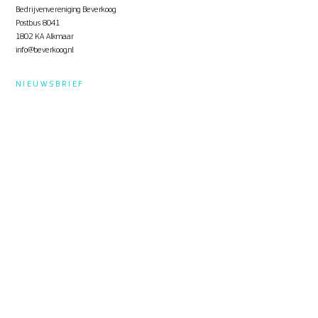
Bedrijvenvereniging Beverkoog
Postbus 8041
1802 KA Alkmaar
info@beverkoog.nl
NIEUWSBRIEF
Op de hoogte blijven?
Schrijf je in
voor de nieuwsbrief.
STUKKEN
Notulen ALV
KVO Certificaat
Toolbox Beverkoog
Handleiding Beverkoog App
Brief busverbinding