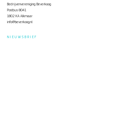
Bedrijvenvereniging Beverkoog
Postbus 8041
1802 KA Alkmaar
info@beverkoog.nl
NIEUWSBRIEF
Op de hoogte blijven?
Schrijf je in
voor de nieuwsbrief.
STUKKEN
Notulen ALV
KVO Certificaat
Toolbox Beverkoog
Handleiding Beverkoog App
Brief busverbinding