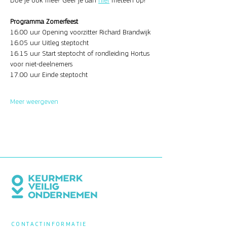
Doe je ook mee? Geef je dan 
hier
 meteen op!
Programma Zomerfeest
16.00 uur Opening voorzitter Richard Brandwijk
16.05 uur Uitleg steptocht
16.15 uur Start steptocht of rondleiding Hortus 
voor niet-deelnemers 
17.00 uur Einde steptocht
Meer weergeven
CONTACTINFORMATIE