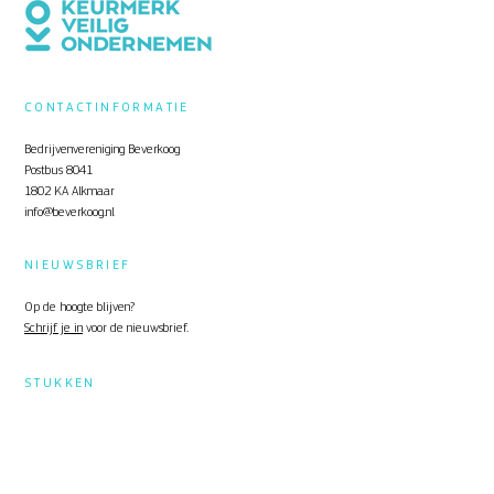
CONTACTINFORMATIE
Bedrijvenvereniging Beverkoog
Postbus 8041
1802 KA Alkmaar
info@beverkoog.nl
NIEUWSBRIEF
Op de hoogte blijven?
Schrijf je in
voor de nieuwsbrief.
STUKKEN
Notulen ALV
KVO Certificaat
Toolbox Beverkoog
Handleiding Beverkoog App