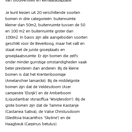
van biodiversiteit en klimaatadaptatie.
Je kunt kiezen uit 20 verschillende soorten 
bomen in drie categorieën: buitenruimte 
kleiner dan 50m2, buitenruimte tussen de 50 
en 100 m2 en buitenruimte groter dan 
100m2. In basis zijn alle aangeboden soorten 
geschikt voor de Beverkoog, maar het valt en 
staat met de juiste groeiplaats en 
groeiplaatsruimte. Er zijn bomen die zelfs 
onder minder gunstige omstandigheden vaak 
beter presteren dan anderen. Bij de kleine 
bomen is dat het Krentenboompje 
(Amelanchier lamarckii). Bij de middelgrote 
bomen zijn dat de Veldesdoorn (Acer 
campestre 'Elsrijk') en de Amberboom 
(Liquidambar styraciflua 'Worplesdon'). Bij de 
grote bomen zijn dat de Tamme Kastanje 
(Castanea Sativa), de Valse Christusdoorn 
(Gleditsia triacanthos 'Skyline') en de 
Haagbeuk (Carpinus betulus). 