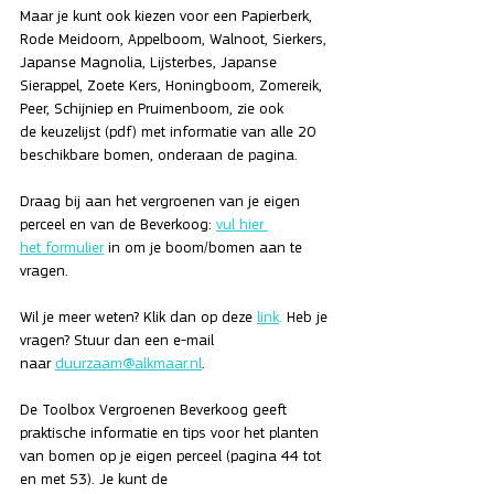
Maar je kunt ook kiezen voor een Papierberk, 
Rode Meidoorn, Appelboom, Walnoot, Sierkers, 
Japanse Magnolia, Lijsterbes, Japanse 
Sierappel, Zoete Kers, Honingboom, Zomereik, 
Peer, Schijniep en Pruimenboom, zie ook 
de keuzelijst (pdf) met informatie van alle 20 
beschikbare bomen, onderaan de pagina.
Draag bij aan het vergroenen van je eigen 
perceel en van de Beverkoog: 
vul hier 
het formulier
 in om je boom/bomen aan te 
vragen. 
Wil je meer weten? Klik dan op deze 
link
.
Heb je 
vragen? Stuur dan een e-mail 
naar 
duurzaam@alkmaar.nl
.
De Toolbox Vergroenen Beverkoog geeft 
praktische informatie en tips voor het planten 
van bomen op je eigen perceel (pagina 44 tot 
en met 53). Je kunt de 