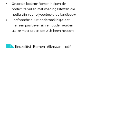
Gezonde bodem: Bomen helpen de 
bodem te vullen met voedingsstoffen die 
nodig zijn voor bijvoorbeeld de landbouw.
Leefbaarheid: Uit onderzoek blijkt dat 
mensen positiever zijn en ouder worden 
als ze meer groen om zich heen hebben.
Keuzelijst_Bomen_Alkmaar_2025
.pdf
Download PDF • 10.31MB
Alles weergeven
Recente blogposts