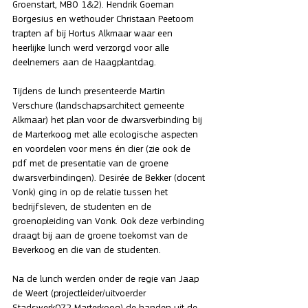
Groenstart, MBO 1&2). Hendrik Goeman 
Borgesius en wethouder Christaan Peetoom 
trapten af bij Hortus Alkmaar waar een 
heerlijke lunch werd verzorgd voor alle 
deelnemers aan de Haagplantdag. 
Tijdens de lunch presenteerde Martin 
Verschure (landschapsarchitect gemeente 
Alkmaar) het plan voor de dwarsverbinding bij 
de Marterkoog met alle ecologische aspecten 
en voordelen voor mens én dier (zie ook de 
pdf met de presentatie van de groene 
dwarsverbindingen). Desirée de Bekker (docent 
Vonk) ging in op de relatie tussen het 
bedrijfsleven, de studenten en de 
groenopleiding van Vonk. Ook deze verbinding 
draagt bij aan de groene toekomst van de 
Beverkoog en die van de studenten. 
Na de lunch werden onder de regie van Jaap 
de Weert (projectleider/uitvoerder 
Stadswerk072 Marterkoog) de handen uit de 