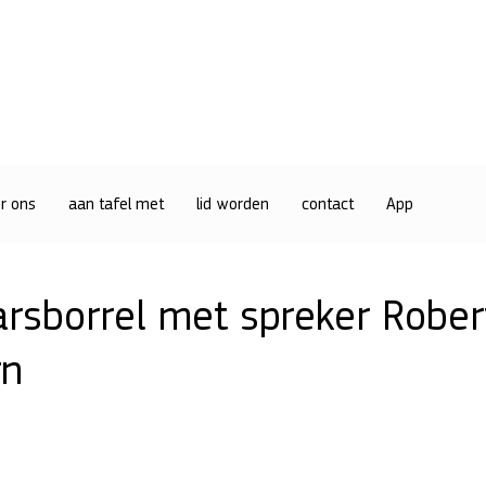
r ons
aan tafel met
lid worden
contact
App
arsborrel met spreker Rober
rn