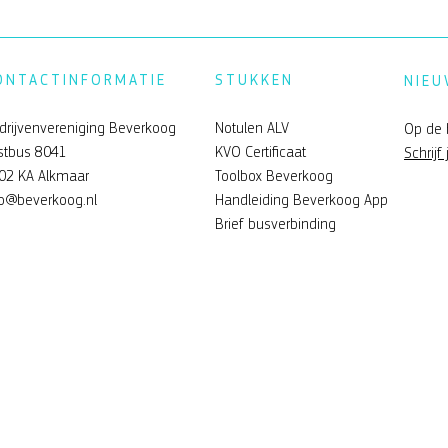
ONTACTINFORMATIE
STUKKEN
NIEU
drijvenvereniging Beverkoog
Notulen ALV
Op de 
stbus 8041
KVO Certificaat
Schrijf 
02 KA Alkmaar
Toolbox Beverkoog
verkoog
Feelgood zomerfeest Bev
fo@beverkoog.nl
Handleiding Beverkoog App
Brief busverbinding