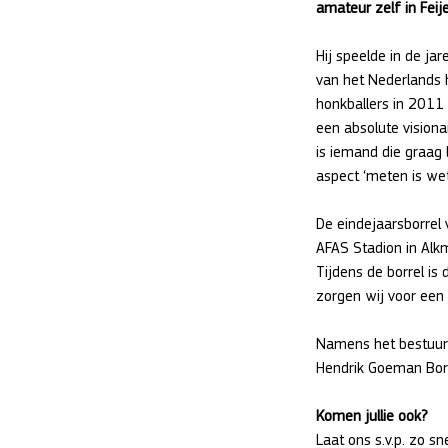
amateur zelf in Fei
Hij speelde in de j
van het Nederlands h
honkballers in 2011
een absolute visiona
is iemand die graag b
aspect ‘meten is wet
De eindejaarsborrel 
AFAS Stadion in Alkm
Tijdens de borrel is
zorgen wij voor een
Namens het bestuur 
Hendrik Goeman Borg
Komen jullie ook?
Laat ons s.v.p. zo s