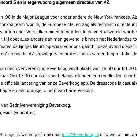
jenoord 5 en is tegenwoordig algemeen directeur van AZ.
aren ‘90 in de Major League voor onder andere de New York Yankees. A
onkbalteam won hij de Europese titel en zag als technisch directeur 
 stunten door Wereldkampioen te worden. In de voetbalwereld wordt hi
ir. Hij doet alles anders dan men gewend is binnen het Nederlandse to
uiten de lijntjes kleurt. Speciaal voor ons gaat hij deze avond dieper i
en’ en hoe bij AZ vrijwilligers en professionals samen topprestaties l
van bedrijvenvereniging Beverkoog vindt plaats van 16.30 uur tot 20.0
aar. Om 17.00 uur is er voor belangstellenden een rondleiding door he
 de officiële lancering van onze Beverkoog app. De dresscode is casual 
 hapje en een drankje. U bent van harte welkom.
van Bedrijvenvereniging Beverkoog,
esius (voorzitter)
nel mogelijk weten per mail naar 
info@beverkoog.nl
 of u wel of niet a