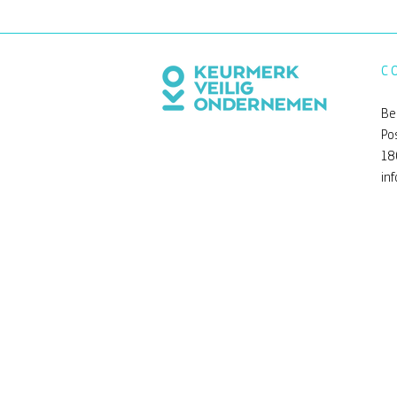
C
Be
Po
18
Een andere kijk op de Be
in