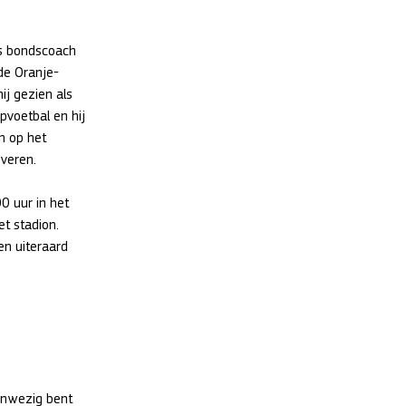
ls bondscoach 
de Oranje-
j gezien als 
pvoetbal en hij 
n op het 
everen.
0 uur in het 
t stadion. 
en uiteraard 
anwezig bent 