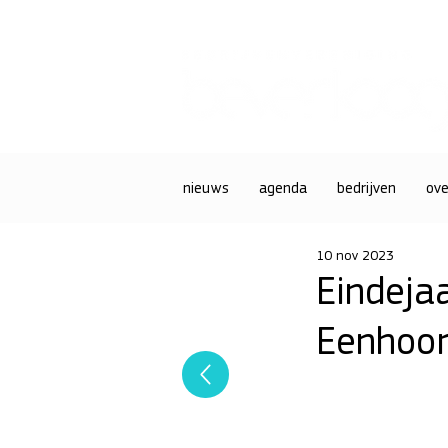
nieuws
agenda
bedrijven
ove
10 nov 2023
Eindeja
Eenhoo