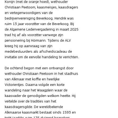
Konijn (met de oranje hoed), wethouder 
Christiaan Peetoom, kaasmeisjes, kaasdragers 
en vertegenwoordigers van de 
bedrijvenvereniging Beverkoog. Hendrik was 
ruim 13 jaar voorzitter van de Beverkoog. Bij 
de Algemene Ledenvergadering in maart 2025 
trad hij af als voorzitter vanwege zijn 
pensionering bij Hörmann. Tijdens de ALV 
kreeg hij op aanvraag van zijn 
medebestuurders als afscheidscadeau de 
invitatie om de eervolle handeling te verrichten.
De ochtend begon met een ontvangst door 
wethouder Christiaan Peetoom in het stadhuis 
van Alkmaar met koffie en heerlijke 
Victorientjes. Daarna volgde een korte 
wandeling naar het Waagplein waar de 
kaasvader de genodigden welkom heette. Hij 
vertelde over de tradities van het 
kaasdragersgilde. De wereldbekende 
Alkmaarse kaasmarkt bestaat sinds 1593 en 
trekt jaarlijks ruim 175 duizend bezoekers. 