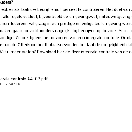
ouders?
ebben als taak uw bedrijf en/of perceel te controleren. Het doel van z
n alle regels voldoet, bijvoorbeeld de omgevingswet, milieuwetgeving 
sonen. Iedereen wil graag in een prettige en veilige leefomgeving won
maken gaan toezichthouders dagelijks bij bedrijven op bezoek. Soms 
digd. Zo ook tijdens het uitvoeren van een integrale controle. Omdat
le aan de Otterkoog heeft plaatsgevonden bestaat de mogelijkheid dat
Wilt u meer weten? Download hier de flyer integrale controle van de
grale controle A4_02
.pdf
DF • 343KB