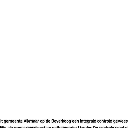
uit gemeente Alkmaar op de Beverkoog een integrale controle gewee
litie, de omgevingsdienst en netbeheerder Liander. De controle vond p