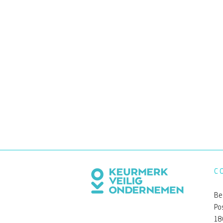
C
Be
Po
18