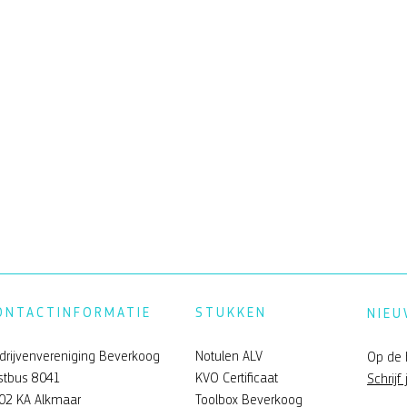
ONTACTINFORMATIE
STUKKEN
NIEU
drijvenvereniging Beverkoog
Notulen ALV
Op de 
stbus 8041
KVO Certificaat
Schrijf 
02 KA Alkmaar
Toolbox Beverkoog