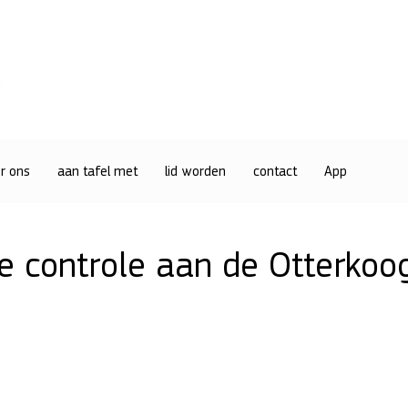
r ons
aan tafel met
lid worden
contact
App
le controle aan de Otterkoo