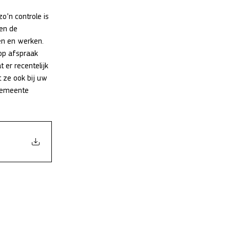
o’n controle is 
en de 
en en werken. 
op afspraak 
 er recentelijk 
 ze ook bij uw 
 gemeente 