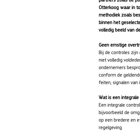
Otterkoog waar in t
methodiek zoals besc
binnen het geselect
volledig beeld van d
Geen ernstige overt
Bij de controles zij
niet volledig volded
ondernemers besprok
conform de geldende 
feiten, signalen van 
Wat is een integrale
Een integrale contr
bijvoorbeeld de omge
op een bredere en e
regelgeving.