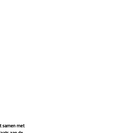
st samen met 
laats aan de 