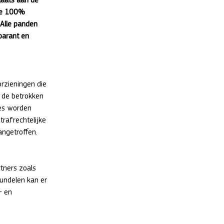
de 100% 
 Alle panden 
parant en 
orzieningen die 
t de betrokken 
es worden 
rafrechtelijke 
angetroffen. 
tners zoals 
bundelen kan er 
- en 