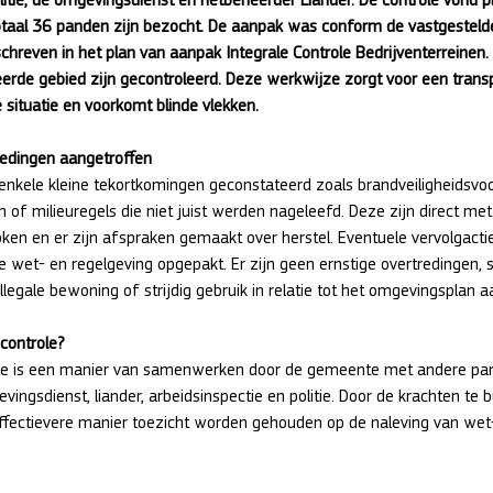
otaal 36 panden zijn bezocht. De aanpak was conform de vastgestel
hreven in het plan van aanpak Integrale Controle Bedrijventerreinen.
eerde gebied zijn gecontroleerd. Deze werkwijze zorgt voor een trans
e situatie en voorkomt blinde vlekken. 
redingen aangetroffen
n enkele kleine tekortkomingen geconstateerd zoals brandveiligheidsvo
en of milieuregels die niet juist werden nageleefd. Deze zijn direct me
en en er zijn afspraken gemaakt over herstel. Eventuele vervolgacti
wet- en regelgeving opgepakt. Er zijn geen ernstige overtredingen, st
illegale bewoning of strijdig gebruik in relatie tot het omgevingsplan a
 controle?
ole is een manier van samenwerken door de gemeente met andere par
vingsdienst, liander, arbeidsinspectie en politie. Door de krachten te 
ffectievere manier toezicht worden gehouden op de naleving van wet