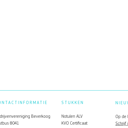
ONTACTINFORMATIE
STUKKEN
NIEU
drijvenvereniging Beverkoog
Notulen ALV
Op de 
stbus 8041
KVO Certificaat
Schrijf 