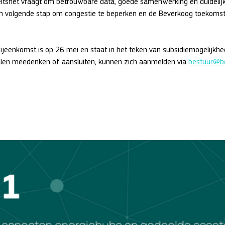
teitsnet vraagt om betrouwbare data, goede samenwerking en duidelij
 volgende stap om congestie te beperken en de Beverkoog toekomst
ijeenkomst is op 26 mei en staat in het teken van subsidiemogelijkhe
len meedenken of aansluiten, kunnen zich aanmelden via 
bestuur@be