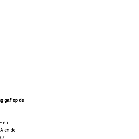
ng gaf op de 
- en 
EA en de 
ls 