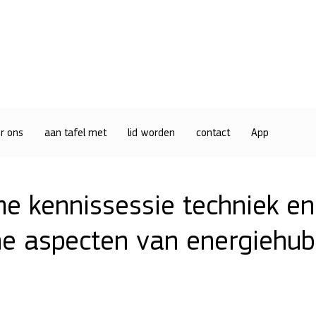
r ons
aan tafel met
lid worden
contact
App
e kennissessie techniek en
che aspecten van energiehu