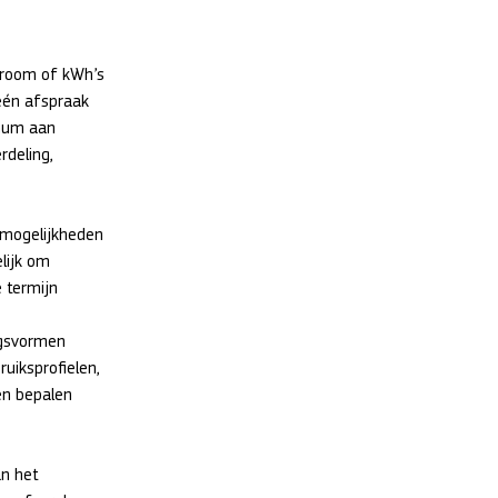
troom of kWh’s 
één afspraak 
imum aan 
deling, 
 mogelijkheden 
lijk om 
 termijn 
ngsvormen 
uiksprofielen, 
en bepalen 
n het 