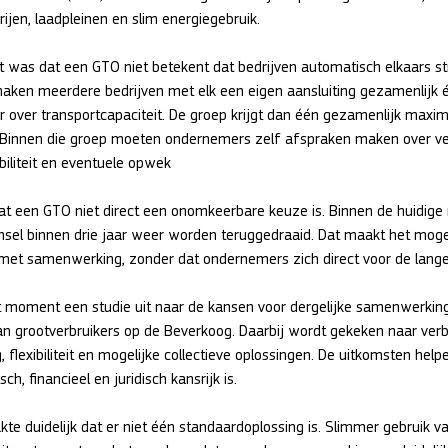
ijen, laadpleinen en slim energiegebruik.
ht was dat een GTO niet betekent dat bedrijven automatisch elkaars s
maken meerdere bedrijven met elk een eigen aansluiting gezamenlijk 
 over transportcapaciteit. De groep krijgt dan één gezamenlijk max
Binnen die groep moeten ondernemers zelf afspraken maken over ver
ibiliteit en eventuele opwek
dat een GTO niet direct een onomkeerbare keuze is. Binnen de huidige
nsel binnen drie jaar weer worden teruggedraaid. Dat maakt het moge
 met samenwerking, zonder dat ondernemers zich direct voor de lange
it moment een studie uit naar de kansen voor dergelijke samenwerki
an grootverbruikers op de Beverkoog. Daarbij wordt gekeken naar verbr
, flexibiliteit en mogelijke collectieve oplossingen. De uitkomsten help
h, financieel en juridisch kansrijk is.
e duidelijk dat er niet één standaardoplossing is. Slimmer gebruik va