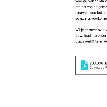
voor de Nelson Mand
project van de geme
nieuwe bloembollen
schade te voorkomen
Wil je er meer over 
Download hieronder d
Stadswerk072 en d
209.008_B
Download P