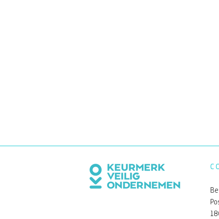
C
Be
Po
18
Een andere kijk op de Be