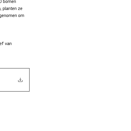
00 bomen 
 planten ze 
n genomen om 
ef van 