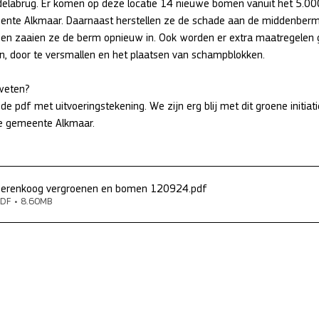
elabrug. Er komen op deze locatie 14 nieuwe bomen vanuit het 5.0
ente Alkmaar. Daarnaast herstellen ze de schade aan de middenberm,
 en zaaien ze de berm opnieuw in. Ook worden er extra maatregele
, door te versmallen en het plaatsen van schampblokken. 
weten? 
e pdf met uitvoeringstekening. We zijn erg blij met dit groene initiati
e gemeente Alkmaar.
erenkoog vergroenen en bomen 120924
.pdf
DF • 8.60MB