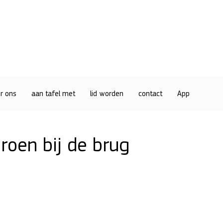
r ons
aan tafel met
lid worden
contact
App
roen bij de brug