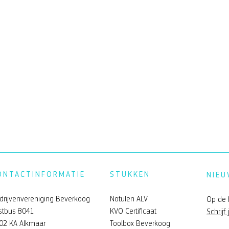
ONTACTINFORMATIE
STUKKEN
NIEU
drijvenvereniging Beverkoog
Notulen ALV
Op de 
stbus 8041
KVO Certificaat
Schrijf 
02 KA Alkmaar
Toolbox Beverkoog
verkoog