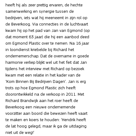
heeft hij als zeer prettig ervaren, de hechte 
samenwerking en synergie tussen de 
bedrijven, iets wat hij meeneemt in zijn rol op 
de Beverkoog. Via connecties in de luchtvaart 
kwam hij op het pad van Jan van Egmond (op 
dat moment 63 jaar) die hij een aanbod deed 
om Egmond Plastic over te nemen. Na 16 jaar 
in loondienst kriebelde bij Richard het 
ondernemerschap. Dat de overname in goede 
harmonie verliep blijkt wel uit het feit dat Jan 
tijdens het interview met Richard op bezoek 
kwam met een relatie in het kader van de 
‘Kom Binnen Bij Bedrijven Dagen’. Jan is erg 
trots op hoe Egmond Plastic zich heeft 
doorontwikkeld na de verkoop in 2011. Met 
Richard Brandwijk aan het roer heeft de 
Beverkoog een nieuwe ondernemende 
voorzitter aan boord die bewezen heeft vaart 
te maken en koers te houden: ‘Hendrik heeft 
de lat hoog gelegd, maar ik ga de uitdaging 
niet uit de weg!’