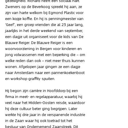
gezelligheid. Richard heeft een sociaal hart. 
Zwervers op de Beverkoog spreekt hij aan, ze 
zijn van harte welkom bij Egmond Plastic voor 
een kopje koffie. En hij is penningmeester van 
‘Geef’, een groep vrienden die al 23 jaar lang, 
jaarlijks in het derde weekend van september, 
een dagje uit organiseert voor de kids van De 
Blauwe Reiger. De Blauwe Reiger is een 
woonvoorziening in Bergen voor kinderen en 
jong volwassenen met een beperking die – om 
welke reden dan ook – niet meer thuis kunnen 
wonen. Afgelopen jaar gingen ze een dagje 
naar Amsterdam naar een pannenkoekenboot 
en workshop graffity spuiten. 
Hij begon zijn carrière in Hoofddorp bij een 
firma in meet- en regelapparatuur, waarbij hij 
veel naar het Midden-Oosten reisde, waardoor 
hij deze cultuur beter ging begrijpen. Later 
werkte hij drie jaar in de verspanende industrie 
in de Zaan waar hij ook toetrad tot het 
bestuur van Ondernemend Zaanstreek. Dit 