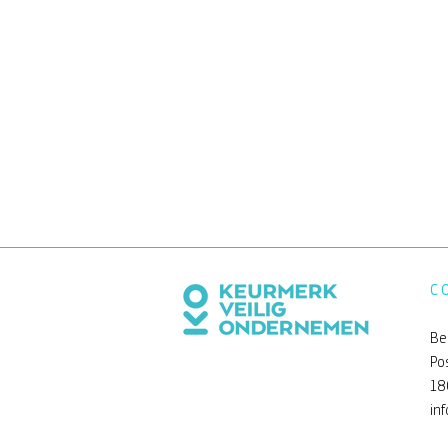
C
Be
Po
18
Een andere kijk op de Be
in