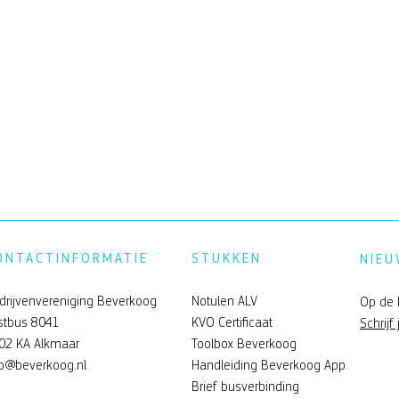
ONTACTINFORMATIE
STUKKEN
NIEU
drijvenvereniging Beverkoog
Notulen ALV
Op de 
stbus 8041
KVO Certificaat
Schrijf 
02 KA Alkmaar
Toolbox Beverkoog
verkoog
Feelgood zomerfeest Bev
fo@beverkoog.nl
Handleiding Beverkoog App
Brief busverbinding