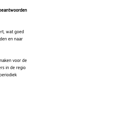
t beantwoorden 
rt, wat goed 
den en naar 
maken voor de 
s in de regio 
eriodiek 