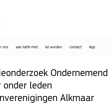
r ons
aan tafel met
lid worden
contact
App
ieonderzoek Ondernemend
 onder leden
enverenigingen Alkmaar