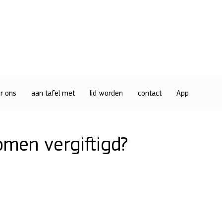
r ons
aan tafel met
lid worden
contact
App
men vergiftigd?