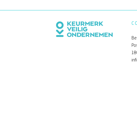
C
Be
Po
18
Een andere kijk op de Be
in