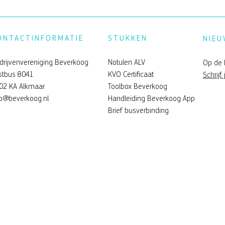
ONTACTINFORMATIE
STUKKEN
NIEU
drijvenvereniging Beverkoog
Notulen ALV
Op de 
stbus 8041
KVO Certificaat
Schrijf 
02 KA Alkmaar
Toolbox Beverkoog
verkoog
Feelgood zomerfeest Bev
fo@beverkoog.nl
Handleiding Beverkoog App
Brief busverbinding