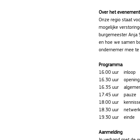
Over het evenement
Onze regio staat voo
mogelijke verstoring
burgemeester Anja S
en hoe we samen bou
ondernemer mee te 
Programma
16.00 uur	inloop
16.30 uur	op
16.35 uur
17.45 uur	pauze
18.00 uu
18.30 uur	net
19.30 uur	einde
Aanmelding
In verband met de or