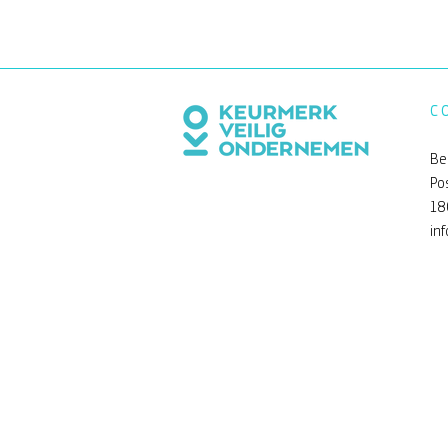
C
Be
Po
18
Een andere kijk op de Be
in