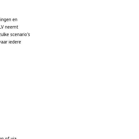
gingen en 
ALV neemt 
lke scenario’s 
aar iedere 
p of via 