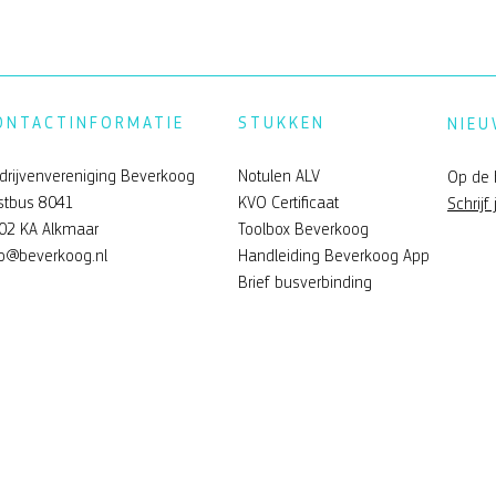
ONTACTINFORMATIE
STUKKEN
NIEU
drijvenvereniging Beverkoog
Notulen ALV
Op de 
stbus 8041
KVO Certificaat
Schrijf 
02 KA Alkmaar
Toolbox Beverkoog
verkoog
Feelgood zomerfeest Bev
fo@beverkoog.nl
Handleiding Beverkoog App
Brief busverbinding