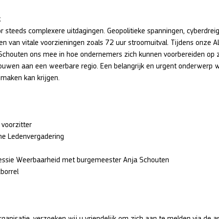
r steeds complexere uitdagingen. Geopolitieke spanningen, cyberdrei
en van vitale voorzieningen zoals 72 uur stroomuitval. Tijdens onze 
chouten ons mee in hoe ondernemers zich kunnen voorbereiden op zu
wen aan een weerbare regio. Een belangrijk en urgent onderwerp w
maken kan krijgen.
ening voorzitter
	algemene Ledenvergadering
r	kennissessie Weerbaarheid met burgemeester Anja Schouten
werkborrel
ganisatie, verzoeken wij u vriendelijk om zich aan te melden via de ap