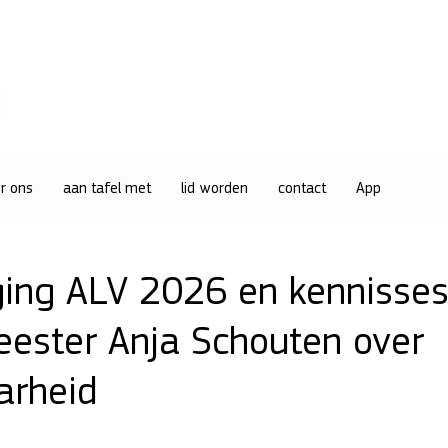
r ons
aan tafel met
lid worden
contact
App
ging ALV 2026 en kennisses
ester Anja Schouten over
arheid