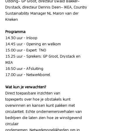
Udding– GP Groot, directeur Ewald Bakker– 
Drystack, directeur Dennis Deen– IKEA, Country 
Sustainability Manager NL Maron van der 
Krieken
Programma
14.30 uur - Inloop
14.45 uur - Opening en welkom
15.00 uur - Expert: TNO
15.25 uur - Sprekers: GP Groot, Drystack en 
IKEA
16.50 uur - Afsluiting
17.00 uur - Netwerkborrel
Wat kun je verwachten?
Direct toepasbare inzichten van 
topexperts over hoe je obstakels kunt 
overwinnen en kansen kunt pakken met 
circulariteit. Echte ondernemersverhalen van 
bedrijven die laten zien hoe ze winstgevend 
circulair 
ondernemen. Netwerkmogelijkheden om in 