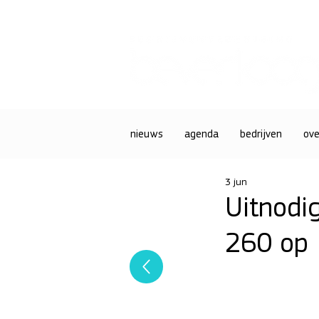
nieuws
agenda
bedrijven
ove
3 jun
Uitnodi
260 op 