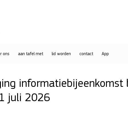
r ons
aan tafel met
lid worden
contact
App
ging informatiebijeenkomst 
1 juli 2026