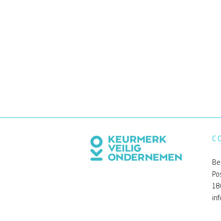
C
Be
Po
18
Een andere kijk op de Be
in