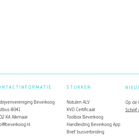
ONTACTINFORMATIE
STUKKEN
NIEU
drijvenvereniging Beverkoog
Notulen ALV
Op de 
stbus 8041
KVO Certificaat
Schrijf 
02 KA Alkmaar
Toolbox Beverkoog
verkoog
Feelgood zomerfeest Bev
fo@beverkoog.nl
Handleiding Beverkoog App
Brief busverbinding