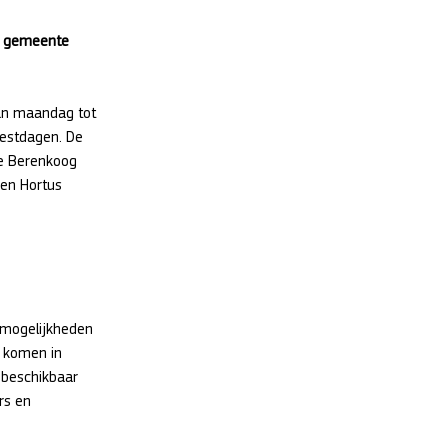
, gemeente 
van maandag tot 
eestdagen. De 
e Berenkoog 
 en Hortus 
 mogelijkheden 
 komen in 
 beschikbaar 
rs en 