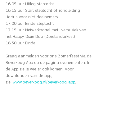
16.05 uur Uitleg steptocht
16.15 uur Start steptocht of rondleiding 
Hortus voor niet-deelnemers 
17.00 uur Einde steptocht
17.15 uur Netwerkborrel met livemuziek van 
het Happy Dixie Duo (Dixielandorkest)
18.30 uur Einde
Graag aanmelden voor ons Zomerfeest via de 
Beverkoog App op de pagina evenementen. In 
de App zie je wie er ook komen! Voor 
downloaden van de app, 
zie: 
www.beverkoog.nl/beverkoog-app
.