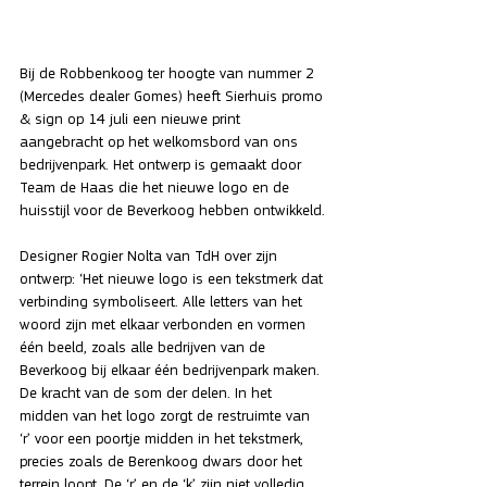
Bij de Robbenkoog ter hoogte van nummer 2 
(Mercedes dealer Gomes) heeft Sierhuis promo 
& sign op 14 juli een nieuwe print 
aangebracht op het welkomsbord van ons 
bedrijvenpark. Het ontwerp is gemaakt door 
Team de Haas die het nieuwe logo en de 
huisstijl voor de Beverkoog hebben ontwikkeld.
Designer Rogier Nolta van TdH over zijn 
ontwerp: ‘Het nieuwe logo is een tekstmerk dat 
verbinding symboliseert. Alle letters van het 
woord zijn met elkaar verbonden en vormen 
één beeld, zoals alle bedrijven van de 
Beverkoog bij elkaar één bedrijvenpark maken. 
De kracht van de som der delen. In het 
midden van het logo zorgt de restruimte van 
‘r’ voor een poortje midden in het tekstmerk, 
precies zoals de Berenkoog dwars door het 
terrein loopt. De ‘r’ en de ‘k’ zijn niet volledig 