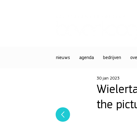
nieuws
agenda
bedrijven
ove
30 jan 2023
Wielerta
the pict