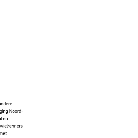
andere 
iging Noord-
l en 
wielrenners 
met 