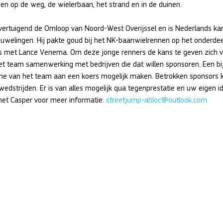
en op de weg, de wielerbaan, het strand en in de duinen.
vertuigend de Omloop van Noord-West Overijssel en is Nederlands k
euwelingen. Hij pakte goud bij het NK-baanwielrennen op het onderdee
rs met Lance Venema. Om deze jonge renners de kans te geven zich vo
et team samenwerking met bedrijven die dat willen sponsoren. Een bi
me van het team aan een koers mogelijk maken. Betrokken sponsors 
wedstrijden. Er is van alles mogelijk qua tegenprestatie en uw eigen ide
met Casper voor meer informatie: 
streetjump-abloc@outlook.com