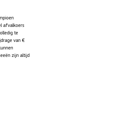
ampioen 
l afvalkoers 
lledig te 
jdrage van € 
kunnen 
eën zijn altijd 