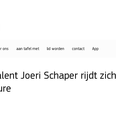
r ons
aan tafel met
lid worden
contact
App
lent Joeri Schaper rijdt zich
ure