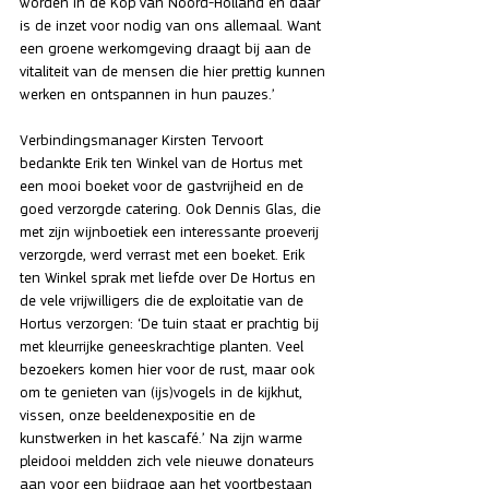
worden in de Kop van Noord-Holland en daar 
is de inzet voor nodig van ons allemaal. Want 
een groene werkomgeving draagt bij aan de 
vitaliteit van de mensen die hier prettig kunnen 
werken en ontspannen in hun pauzes.’
Verbindingsmanager Kirsten Tervoort 
bedankte Erik ten Winkel van de Hortus met 
een mooi boeket voor de gastvrijheid en de 
goed verzorgde catering. Ook Dennis Glas, die 
met zijn wijnboetiek een interessante proeverij 
verzorgde, werd verrast met een boeket. Erik 
ten Winkel sprak met liefde over De Hortus en 
de vele vrijwilligers die de exploitatie van de 
Hortus verzorgen: ‘De tuin staat er prachtig bij 
met kleurrijke geneeskrachtige planten. Veel 
bezoekers komen hier voor de rust, maar ook 
om te genieten van (ijs)vogels in de kijkhut, 
vissen, onze beeldenexpositie en de 
kunstwerken in het kascafé.’ Na zijn warme 
pleidooi meldden zich vele nieuwe donateurs 
aan voor een bijdrage aan het voortbestaan 