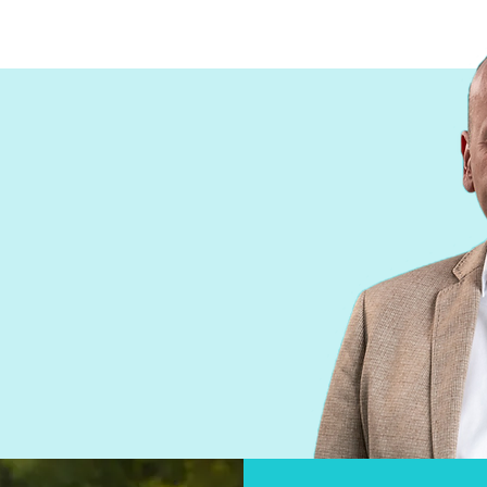
5 om 50% van alle bedrijven op de
 de bedrijvenvereniging is geslaagd!
50 in 2026!