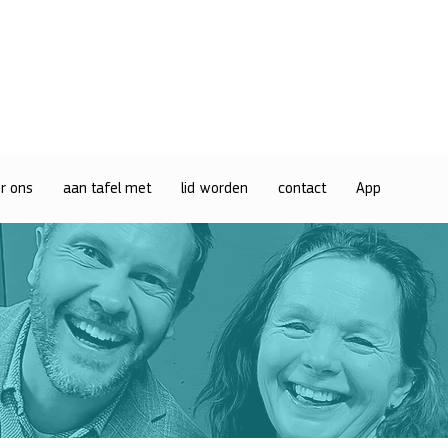
r ons
aan tafel met
lid worden
contact
App