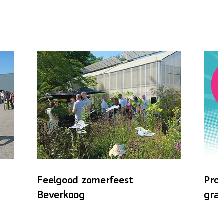
Feelgood zomerfeest
Pr
Beverkoog
gra