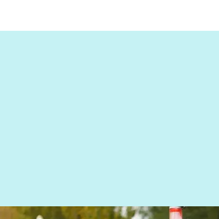
De doelstelling begin 202
Beverkoog lid te maken van
Er zijn nu 226 bedrijven lid.
Op naar 2