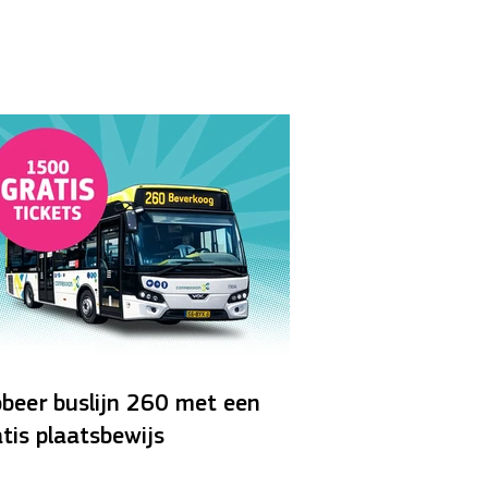
gezocht
V/M
obeer buslijn 260 met een
tis plaatsbewijs