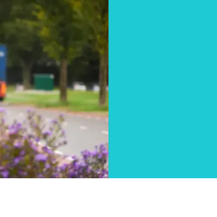
Samen o
groenste
bedrijv
Holland