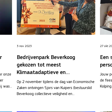
3 nov 2023
27 okt 2
r
Bedrijvenpark Beverkoog
Een 
gekozen tot meest
pers
Klimaatadaptieve en
or onze
Jouw pe
Natuurinclusieve
er
de fees
Op 2 november tijdens de dag van Economische
j was...
Kolping
Bedrijventerrein 2023
Zaken ontvingen Sjors van Kuipers (bestuurslid
Beverkoog collectieve veiligheid en...