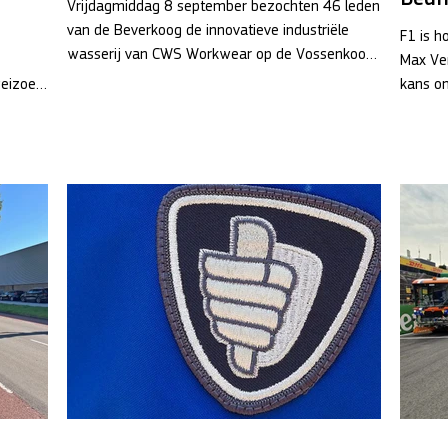
Vrijdagmiddag 8 september bezochten 46 leden
van de Beverkoog de innovatieve industriële
F1 is h
wasserij van CWS Workwear op de Vossenkoog.
Max Ver
Na...
seizoen
kans om