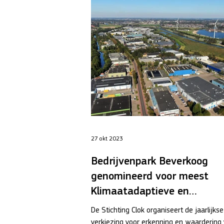
27 okt 2023
Bedrijvenpark Beverkoog
genomineerd voor meest
Klimaatadaptieve en
Natuurinclusieve
De Stichting Clok organiseert de jaarlijkse
Bedrijventerrein
verkiezing voor erkenning en waardering