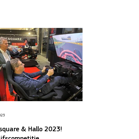
og....
023
square & Hallo 2023!
ijfscompetitie