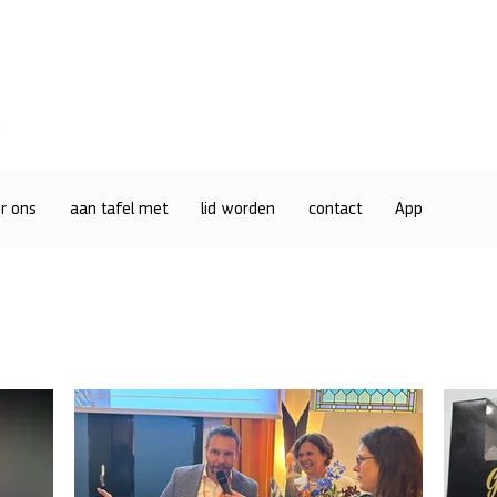
r ons
aan tafel met
lid worden
contact
App