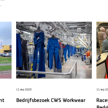
Alkmaar...
Beverko
.
11 sep 2023
11 sep 2
nt
Bedrijfsbezoek CWS Workwear
Race
Bedr