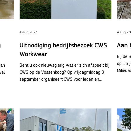
4 aug 2023
4 aug 2
g
Uitnodiging bedrijfsbezoek CWS
Aan 
Workwear
Bij de
op 13 
aan
Bent u ook nieuwsgierig wat er zich afspeelt bij
Milieua
wel
CWS op de Vossenkoog? Op vrijdagmiddag 8
september organiseert CWS voor leden en...