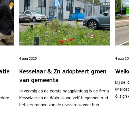
4 aug 2023
4 aug 2
atie
Kesselaar & Zn adopteert groen
Welk
van gemeente
Bij de
(Merce
In vervolg op de eerste haagplantdag is de firma
& sign 
rdere
Kesselaar op de Walruskoog zelf begonnen met
op...
.
het vergroenen van de grasstrook voor hun...